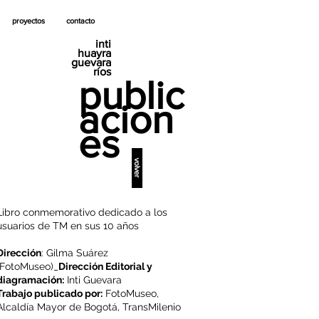
proyectos
contacto
inti
huayra
guevara
ríos
public
acion
es
volver
Libro conmemorativo dedicado a los
usuarios de TM en sus 10 años
Dirección
: Gilma Suárez
(FotoMuseo)_
Dirección Editorial y
diagramación:
Inti Guevara
Trabajo publicado por:
FotoMuseo,
Alcaldía Mayor de Bogotá, TransMilenio