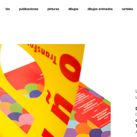
bio
publicaciones
pinturas
dibujos
dibujos animados
carteles