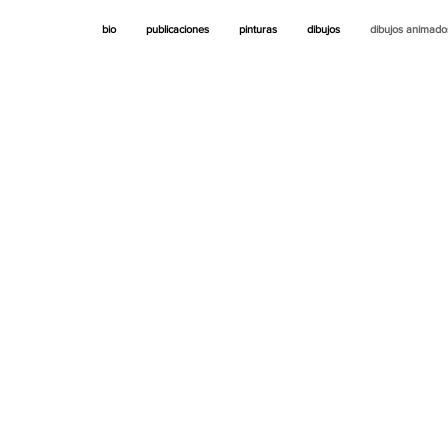
bio
publicaciones
pinturas
dibujos
dibujos animado