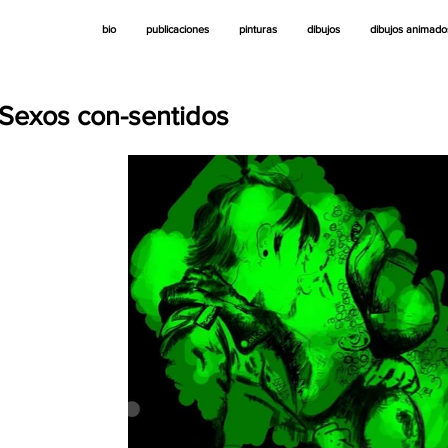
bio
publicaciones
pinturas
dibujos
dibujos animado
Sexos con-sentidos