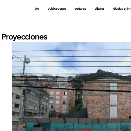
bio
publicaciones
pinturas
dibujos
dibujos ani
Proyecciones