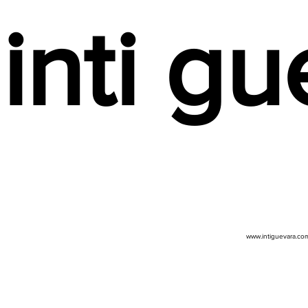
inti gu
www.intiguevara.co