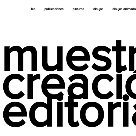
bio
publicaciones
pinturas
dibujos
dibujos animado
muest
creaci
editori