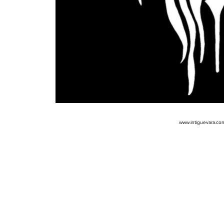
www.intiguevara.co