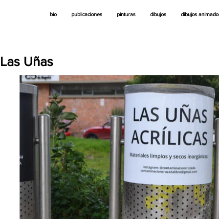
bio
publicaciones
pinturas
dibujos
dibujos animado
Las Uñas