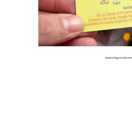
www.intiguevara.co