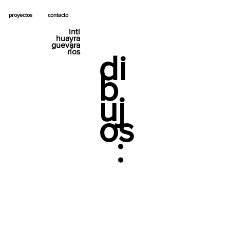
proyectos
contacto
inti
huayra
guevara
ríos
di
b
uj
os
: