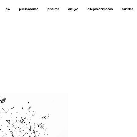
bio
publicaciones
pinturas
dibujos
dibujos animados
carteles