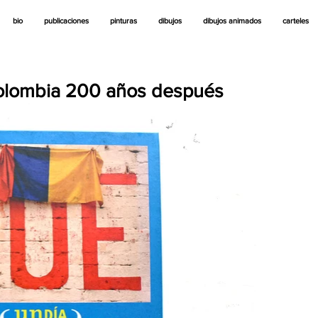
bio
publicaciones
pinturas
dibujos
dibujos animados
carteles
Colombia 200 años después