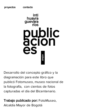
proyectos
contacto
inti
huayra
guevara
ríos
public
acion
es
volver
Desarrollo del concepto gráfico y la
diagramación para este libro que
publicó Fotomuseo, museo nacional de
la fotografía, con cientos de fotos
capturadas el día del Bicentenario.
Trabajo publicado por:
FotoMuseo,
Alcaldía Mayor de Bogotá