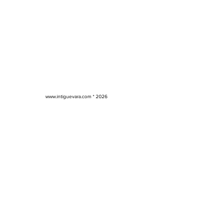
www.intiguevara.com
* 2026