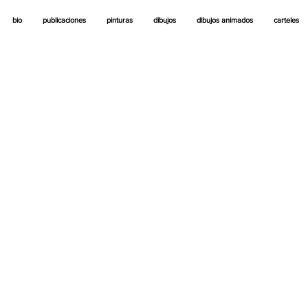
bio
publicaciones
pinturas
dibujos
dibujos animados
carteles