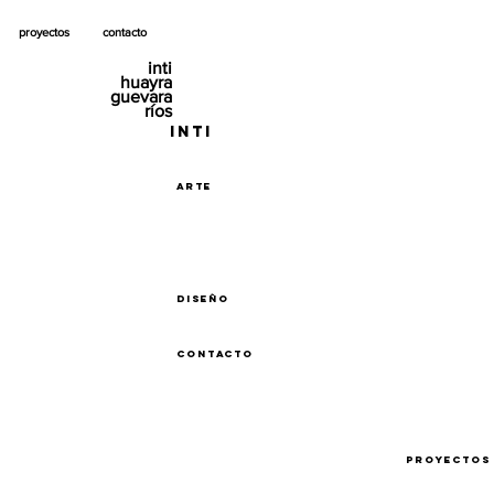
proyectos
contacto
inti
huayra
guevara
ríos
inti
arte
diseño
contacto
proyectos