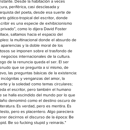
nstante. Desde la habitación a veces
ura, periférica, casi desclasada y
arquista del poeta, desde esa suerte de
rto gótico-tropical del escritor, donde
scribir es una especie de exhibicionismo
 privado”, como lo dijera David Foster
llace, saltamos hacia el espacio del
pleo: la multinacional donde el absurdo de
s apariencias y la doble moral de los
itosos se imponen sobre el trasfondo de
s negocios internacionales de la cultura.
ego de la renuncia queda el ser. El ser
snudo que se pregunta a sí mismo, de
evo, las preguntas básicas de la existencia:
s incógnitas y venganzas del amor, la
erte y la soledad como temas circulares;
eda el escritor, pero también el humano
e se halla escindido del mundo por lo que
laño denominó como el destino oscuro de
literatura. Es verdad, pero es mentira. Es
lesto, pero es placentero. Algo pareciera
erer decirnos el discurso de la época: Be
pid. Be so fucking stupid y reinarás."