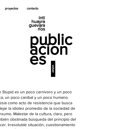
proyectos
contacto
inti
huayra
guevara
ríos
public
acion
es
volver
e Stupid es un poco carnívoro y un poco
ca, un poco caníbal y un poco humano.
esía como acto de resistencia que busca
flejar la idiotez promedio de la sociedad de
nsumo. Malestar de la cultura, claro, pero
mbién obstinada búsqueda del principio del
acer. Irresoluble situación, cuestionamiento