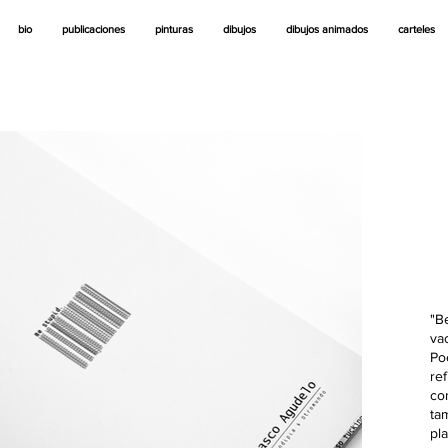
bio
publicaciones
pinturas
dibujos
dibujos animados
carteles
"B
va
Po
re
co
ta
pl