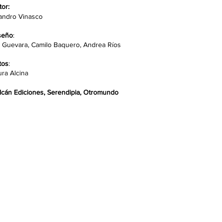
tor:
andro Vinasco
seño
:
ti Guevara, Camilo Baquero, Andrea Ríos
tos
:
ura Alcina
lcán Ediciones, Serendipia, Otromundo