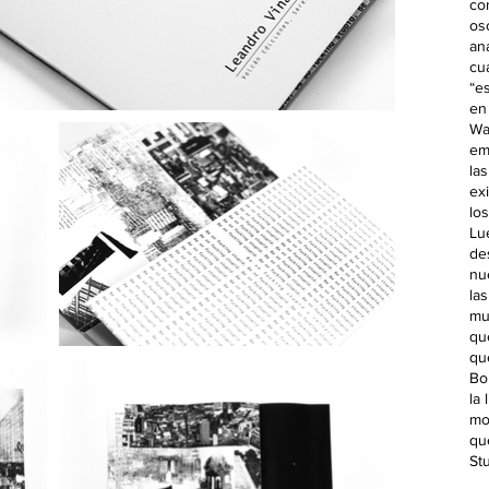
co
osc
an
cua
“e
en
Wa
em
la
ex
lo
Lu
de
nu
la
mu
qu
qu
Bo
la 
mo
qu
Stu