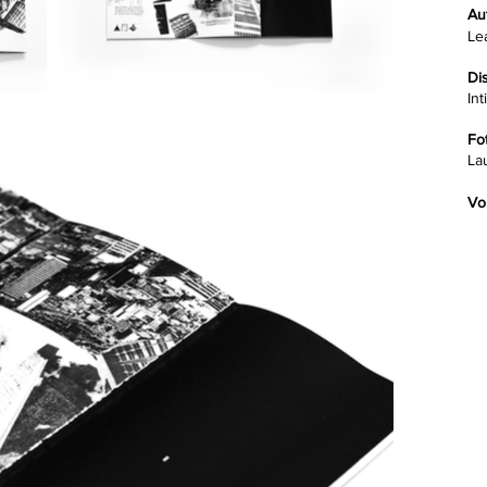
Au
Le
Di
In
Fo
La
Vo