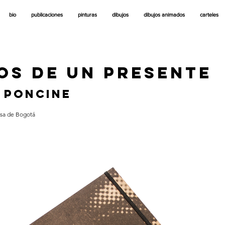
bio
publicaciones
pinturas
dibujos
dibujos animados
carteles
OS DE UN PRESENTE
 PONCINE
esa de Bogotá