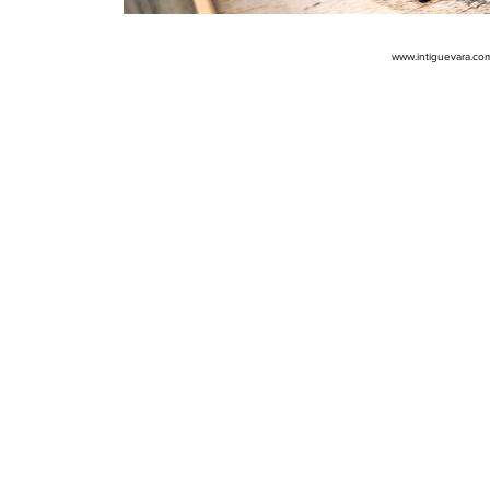
www.intiguevara.co